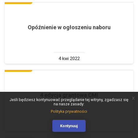
Opóźnienie w ogłoszeniu naboru
4 kwi 2022
4 edycja grantowa CMI
x
Jeśli będziesz kontynuować przeglądanie tej witryny, zgadzasz się
na nasze zasady:
Polityka prywatności
Kontynuuj
19 kwi 2022