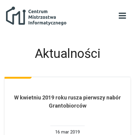
Przejdź do głównej zawartości
Centrum Mistrzostwa Informatycznego
Otwó
Aktualności
Lista dyskusji. Wyświetlam {$a ->count}
W kwietniu 2019 roku rusza pierwszy nabór
Grantobiorców
16 mar 2019