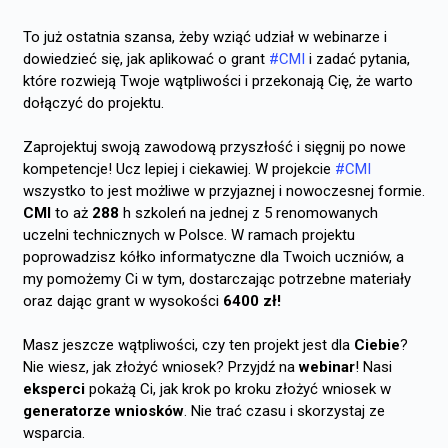
To już ostatnia szansa, żeby wziąć udział w webinarze i
dowiedzieć się, jak aplikować o grant
#CMI
i zadać pytania,
które rozwieją Twoje wątpliwości i przekonają Cię, że warto
dołączyć do projektu.
Zaprojektuj swoją zawodową przyszłość i sięgnij po nowe
kompetencje! Ucz lepiej i ciekawiej. W projekcie
#CMI
wszystko to jest możliwe w przyjaznej i nowoczesnej formie.
CMI
to aż
288
h szkoleń na jednej z 5 renomowanych
uczelni technicznych w Polsce. W ramach projektu
poprowadzisz kółko informatyczne dla Twoich uczniów, a
my pomożemy Ci w tym, dostarczając potrzebne materiały
oraz dając grant w wysokości
6400
zł
!
Masz jeszcze wątpliwości, czy ten projekt jest dla
Ciebie
?
Nie wiesz, jak złożyć wniosek? Przyjdź na
webinar
! Nasi
eksperci
pokażą Ci, jak krok po kroku złożyć wniosek w
generatorze wniosków
. Nie trać czasu i skorzystaj ze
wsparcia.