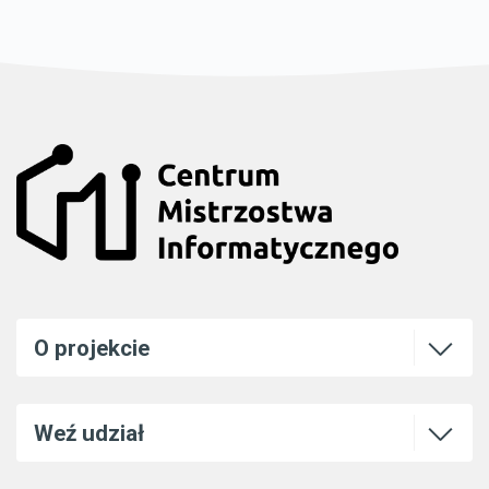
Otwórz l
O projekcie
Otwórz l
Weź udział