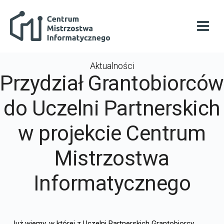
Przejdź do głównej zawartości
Centrum Mistrzostwa Informatycznego
Otwó
Aktualności
Przydział Grantobiorców
do Uczelni Partnerskich
w projekcie Centrum
Mistrzostwa
Informatycznego
Już wiemy, w której z Uczelni Partnerskich Grantobiorcy