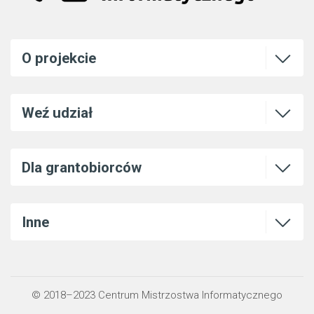
Otwórz l
O projekcie
Otwórz l
Weź udział
Otwórz l
Dla grantobiorców
Otwórz l
Inne
© 2018–2023 Centrum Mistrzostwa Informatycznego