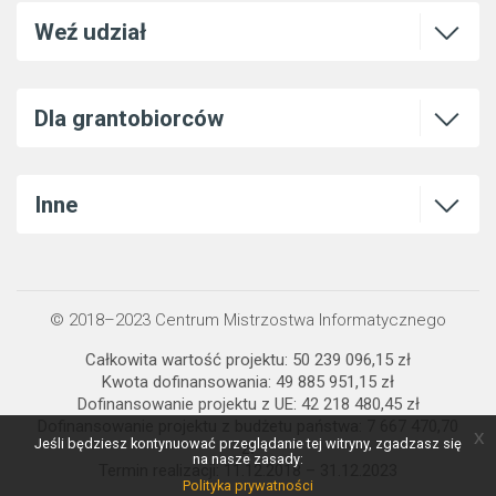
Otwórz l
Weź udział
Otwórz l
Dla grantobiorców
Otwórz l
Inne
© 2018–2023 Centrum Mistrzostwa Informatycznego
Całkowita wartość projektu: 50 239 096,15 zł
Kwota dofinansowania: 49 885 951,15 zł
Dofinansowanie projektu z UE: 42 218 480,45 zł
Dofinansowanie projektu z budżetu państwa: 7 667 470,70
x
Jeśli będziesz kontynuować przeglądanie tej witryny, zgadzasz się
zł
na nasze zasady:
Termin realizacji: 11.12.2018 – 31.12.2023
Polityka prywatności