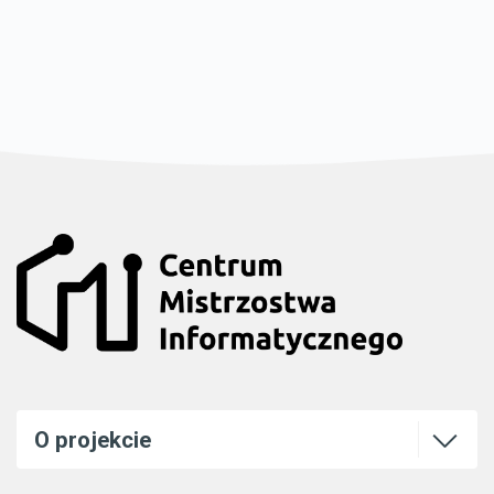
Otwórz l
O projekcie