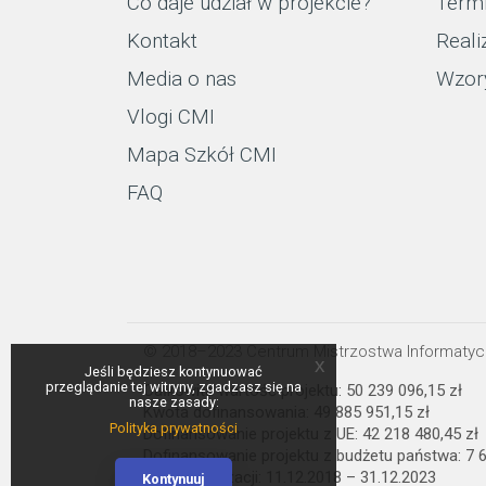
Co daje udział w projekcie?
Term
Kontakt
Reali
Media o nas
Wzor
Vlogi CMI
Mapa Szkół CMI
FAQ
© 2018–2023 Centrum Mistrzostwa Informaty
x
Jeśli będziesz kontynuować
przeglądanie tej witryny, zgadzasz się na
Całkowita wartość projektu: 50 239 096,15 zł
nasze zasady:
Kwota dofinansowania: 49 885 951,15 zł
Polityka prywatności
Dofinansowanie projektu z UE: 42 218 480,45 zł
Dofinansowanie projektu z budżetu państwa: 7 6
Termin realizacji: 11.12.2018 – 31.12.2023
Kontynuuj