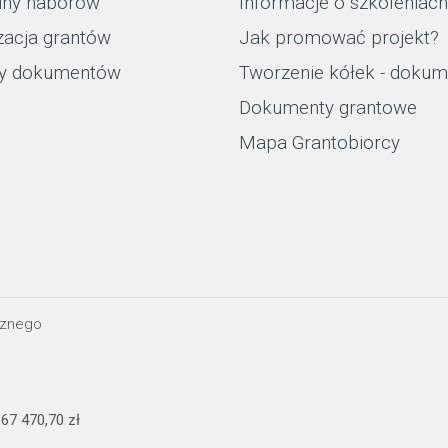
iny naborów
Informacje o szkoleniach
zacja grantów
Jak promować projekt?
y dokumentów
Tworzenie kółek - dokum
Dokumenty grantowe
Mapa Grantobiorcy
cznego
67 470,70 zł