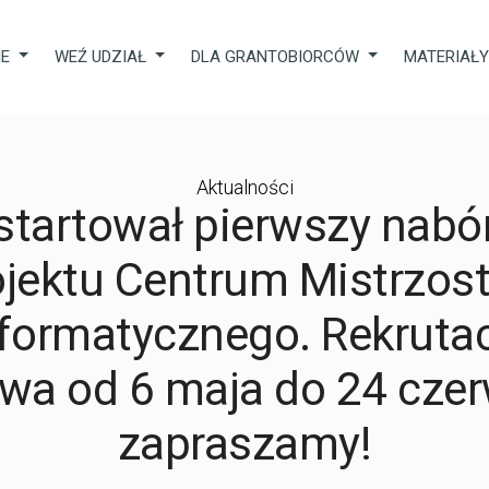
IE
WEŹ UDZIAŁ
DLA GRANTOBIORCÓW
MATERIAŁ
Aktualności
tartował pierwszy nabó
ojektu Centrum Mistrzos
formatycznego. Rekruta
rwa od 6 maja do 24 czer
zapraszamy!