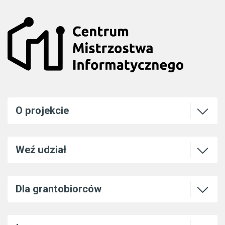
Otwórz l
O projekcie
Otwórz l
Weź udział
Otwórz l
Dla grantobiorców
Otwórz l