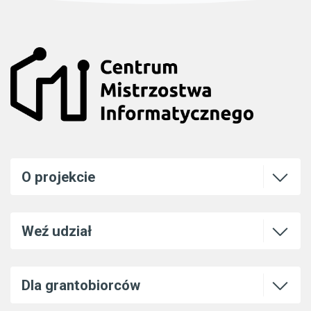
Otwórz l
O projekcie
Otwórz l
Weź udział
Otwórz l
Dla grantobiorców