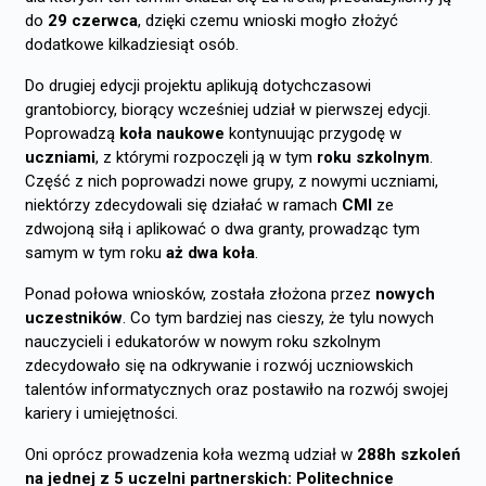
do
29 czerwca
, dzięki czemu wnioski mogło złożyć
dodatkowe kilkadziesiąt osób.
Do drugiej edycji projektu aplikują dotychczasowi
grantobiorcy, biorący wcześniej udział w pierwszej edycji.
Poprowadzą
koła naukowe
kontynuując przygodę w
uczniami
, z którymi rozpoczęli ją w tym
r
oku szkolnym
.
Część z nich poprowadzi nowe grupy, z nowymi uczniami,
niektórzy zdecydowali się działać w ramach
CMI
ze
zdwojoną siłą i aplikować o dwa granty, prowadząc tym
samym w tym roku
aż dwa koła
.
Ponad połowa wniosków, została złożona przez
nowych
uczestników
. Co tym bardziej nas cieszy, że tylu nowych
nauczycieli i edukatorów w nowym roku szkolnym
zdecydowało się na odkrywanie i rozwój uczniowskich
talentów informatycznych oraz postawiło na rozwój swojej
kariery i umiejętności.
Oni oprócz prowadzenia koła wezmą udział w
288h szkoleń
na jednej z 5 uczelni partnerskich: Politechnice