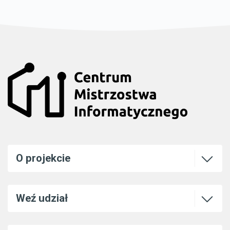
Otwórz l
O projekcie
Otwórz l
Weź udział