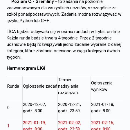
Poziom C - Gremliny
- to zadania na poziomie
zaawansowanym dla wszystkich uczniów, szczególnie ze
szkół ponadpodstawowych. Zadania można rozwiązywać w
języku Python lub C++.
LIGA będzie odbywała się w ośmiu rundach w trybie on-line.
Każda runda będzie trwała 4 tygodnie. Przez 2 tygodnie
uczniowie będą rozwiązywali jedno zadanie wybrane z danej
kategorii, które zostanie ocenione w ciągu kolejnych dwóch
tygodni.
Harmonogram LIGI
Termin
Ogłoszenie
Runda
Ogłoszenie zadań
nadsyłania
wyników
rozwiązań
2020-12-07,
2020-12-21,
2021-01-18,
0
godz. 8:00
godz. 23:59
godz. 8:00
2021-01-19,
2021-02-02,
2021-02-16,
1
godz. 8:00
godz. 23:59
godz. 8:00