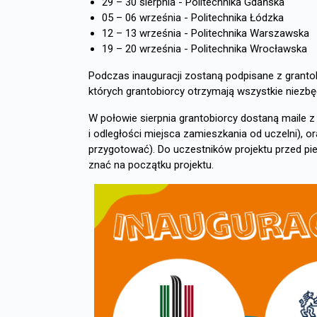
29 – 30 sierpnia - Politechnika Gdańska
05 – 06 września - Politechnika Łódzka
12 – 13 września - Politechnika Warszawska
19 – 20 września - Politechnika Wrocławska
Podczas inauguracji zostaną podpisane z granto
których grantobiorcy otrzymają wszystkie niezbęd
W połowie sierpnia grantobiorcy dostaną maile z i
i odległości miejsca zamieszkania od uczelni), o
przygotować). Do uczestników projektu przed pi
znać na początku projektu.