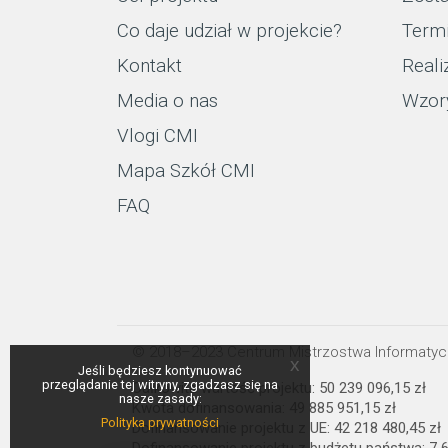
Co daje udział w projekcie?
Term
Kontakt
Reali
Media o nas
Wzor
Vlogi CMI
Mapa Szkół CMI
FAQ
© 2018–2023 Centrum Mistrzostwa Informaty
x
Jeśli będziesz kontynuować
przeglądanie tej witryny, zgadzasz się na
Całkowita wartość projektu: 50 239 096,15 zł
nasze zasady:
Kwota dofinansowania: 49 885 951,15 zł
Polityka prywatności
Dofinansowanie projektu z UE: 42 218 480,45 zł