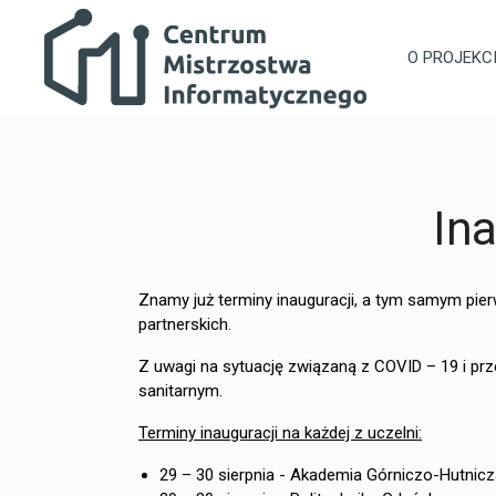
Przejdź do głównej zawartości
Centrum Mistrzostwa Informatycznego
O PROJEKC
In
Znamy już terminy inauguracji, a tym samym pi
partnerskich.
Z uwagi na sytuację związaną z COVID – 19 i pr
sanitarnym.
Terminy inauguracji na każdej z uczelni:
29 – 30 sierpnia - Akademia Górniczo-Hutnic