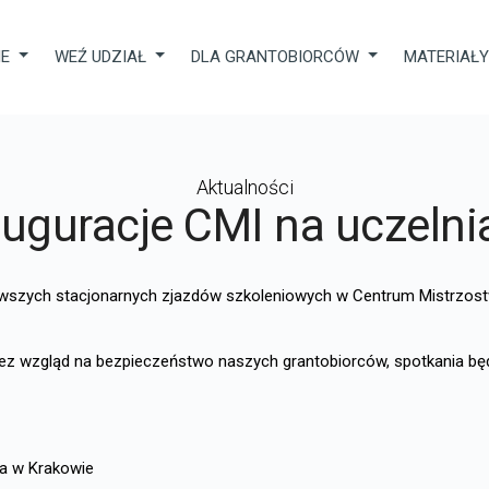
IE
WEŹ UDZIAŁ
DLA GRANTOBIORCÓW
MATERIAŁ
Aktualności
auguracje CMI na uczelni
erwszych stacjonarnych zjazdów szkoleniowych w Centrum Mistrzost
zez wzgląd na bezpieczeństwo naszych grantobiorców, spotkania b
za w Krakowie