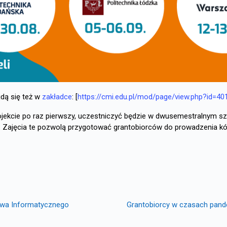
dą się też w
zakładce
: [
https://cmi.edu.pl/mod/page/view.php?id=40
rojekcie po raz pierwszy, uczestniczyć będzie w dwusemestralnym sz
). Zajęcia te pozwolą przygotować grantobiorców do prowadzenia kół
stwa Informatycznego
Grantobiorcy w czasach pande