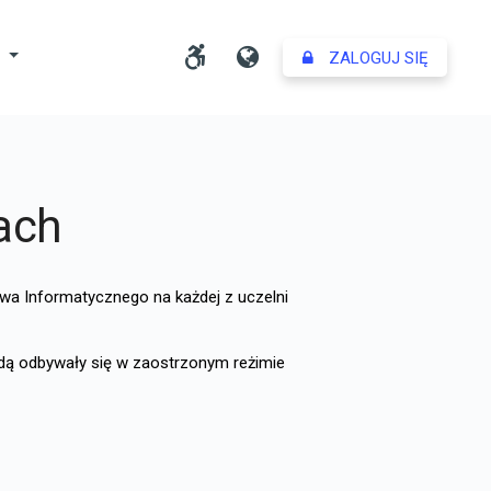
Dostosuj ustawienia dost
Język
Y
ZALOGUJ SIĘ
ach
wa Informatycznego na każdej z uczelni
ędą odbywały się w zaostrzonym reżimie