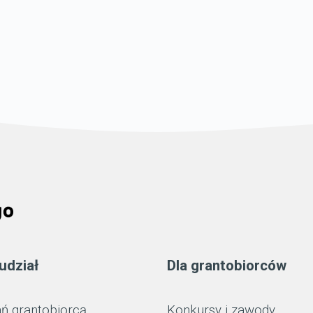
udział
Dla grantobiorców
ń grantobiorcą
Konkursy i zawody