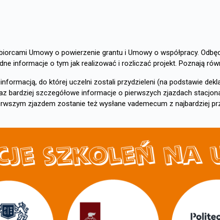
biorcami Umowy o powierzenie grantu i Umowy o współpracy. Odbęd
ne informacje o tym jak realizować i rozliczać projekt. Poznają rów
nformacją, do której uczelni zostali przydzieleni (na podstawie dekl
raz bardziej szczegółowe informacje o pierwszych zjazdach stacjona
erwszym zjazdem zostanie też wysłane vademecum z najbardziej prz