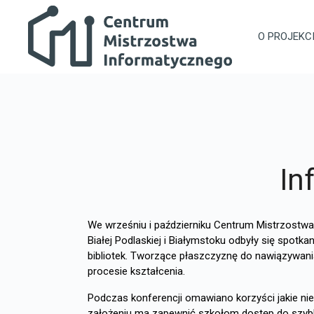
Przejdź do głównej zawartości
Centrum Mistrzostwa Informatycznego
O PROJEKC
In
We wrześniu i październiku Centrum Mistrzostwa
Białej Podlaskiej i Białymstoku odbyły się spot
bibliotek. Tworzące płaszczyznę do nawiązywan
procesie kształcenia.
Podczas konferencji omawiano korzyści jakie ni
założeniu ma zapewnić szkołom dostęp do szybki