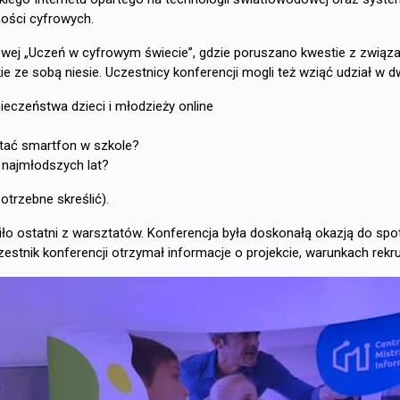
ości cyfrowych.
owej „Uczeń w cyfrowym świecie”, gdzie poruszano kwestie z związan
ie ze sobą niesie. Uczestnicy konferencji mogli też wziąć udział w
eczeństwa dzieci i młodzieży online
stać smartfon w szkole?
 najmłodszych lat?
otrzebne skreślić).
 ostatni z warsztatów. Konferencja była doskonałą okazją do spot
estnik konferencji otrzymał informacje o projekcie, warunkach rekru