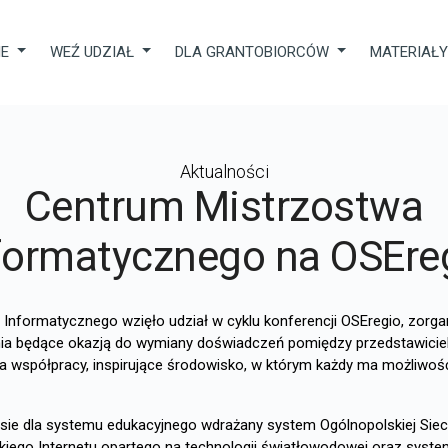
IE
WEŹ UDZIAŁ
DLA GRANTOBIORCÓW
MATERIAŁ
Aktualności
Centrum Mistrzostwa
formatycznego na OSEre
 Informatycznego wzięło udział w cyklu konferencji OSEregio, zorg
kania będące okazją do wymiany doświadczeń pomiędzy przedstawiciel
ia współpracy, inspirujące środowisko, w którym każdy ma możliwo
esie dla systemu edukacyjnego wdrażany system Ogólnopolskiej Sie
ego Internetu opartego na technologii światłowodowej oraz system