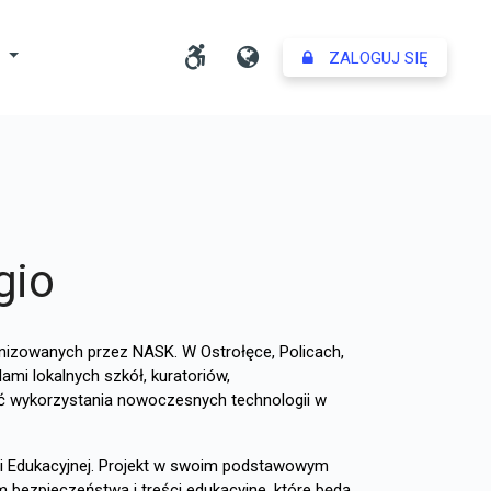
Dostosuj ustawienia dost
Język
Y
ZALOGUJ SIĘ
gio
anizowanych przez NASK. W Ostrołęce, Policach,
ami lokalnych szkół, kuratoriów,
ść wykorzystania nowoczesnych technologii w
ci Edukacyjnej. Projekt w swoim podstawowym
 bezpieczeństwa i treści edukacyjne, które będą