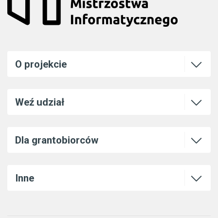
Otwórz l
O projekcie
Otwórz l
Weź udział
Otwórz l
Dla grantobiorców
Otwórz l
Inne