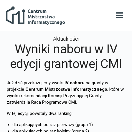
Przejdź do głównej zawartości
Centrum Mistrzostwa Informatycznego
Otwó
Aktualności
Wyniki naboru w IV
edycji grantowej CMI
Już dziś przekazujemy wyniki
IV naboru
na granty w
projekcie
Centrum Mistrzostwa Informatycznego
, które w
wyniku rekomendacji Komisji Przyznającej Granty
zatwierdziła Rada Programowa CMI.
W tej edycji powstały dwa rankingi:
dla aplikujących po raz pierwszy (grupa 1)
dla aplikujących po raz kolejny (grupa 2)