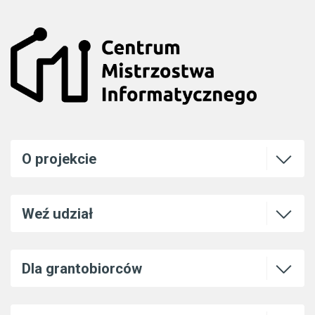
Otwórz l
O projekcie
Otwórz l
Weź udział
Otwórz l
Dla grantobiorców