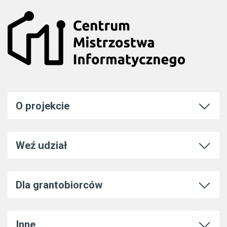
Otwórz l
O projekcie
Otwórz l
Weź udział
Otwórz l
Dla grantobiorców
Otwórz l
Inne