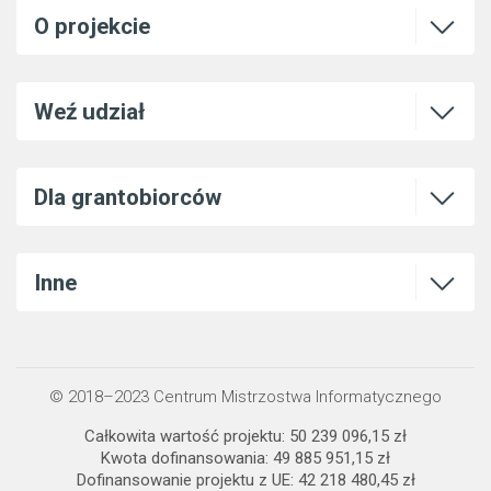
Otwórz l
O projekcie
Otwórz l
Weź udział
Otwórz l
Dla grantobiorców
Otwórz l
Inne
© 2018–2023 Centrum Mistrzostwa Informatycznego
Całkowita wartość projektu: 50 239 096,15 zł
Kwota dofinansowania: 49 885 951,15 zł
Dofinansowanie projektu z UE: 42 218 480,45 zł