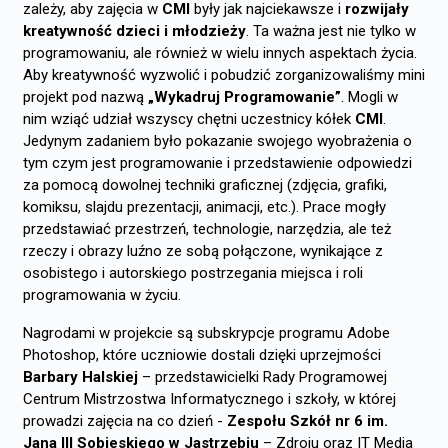
zależy, aby zajęcia w
CMI
były jak najciekawsze i
rozwijały
kreatywność dzieci i młodzieży
. Ta ważna jest nie tylko w
programowaniu, ale również w wielu innych aspektach życia.
Aby kreatywność wyzwolić i pobudzić zorganizowaliśmy mini
projekt pod nazwą
„Wykadruj Programowanie”
. Mogli w
nim wziąć udział wszyscy chętni uczestnicy kółek
CMI
.
Jedynym zadaniem było pokazanie swojego wyobrażenia o
tym czym jest programowanie i przedstawienie odpowiedzi
za pomocą dowolnej techniki graficznej (zdjęcia, grafiki,
komiksu, slajdu prezentacji, animacji, etc.). Prace mogły
przedstawiać przestrzeń, technologie, narzędzia, ale też
rzeczy i obrazy luźno ze sobą połączone, wynikające z
osobistego i autorskiego postrzegania miejsca i roli
programowania w życiu.
Nagrodami w projekcie są subskrypcje programu Adobe
Photoshop, które uczniowie dostali dzięki uprzejmości
Barbary Halskiej
– przedstawicielki Rady Programowej
Centrum Mistrzostwa Informatycznego i szkoły, w której
prowadzi zajęcia na co dzień -
Zespołu Szkół nr 6 im.
Jana III Sobieskiego w Jastrzębiu
– Zdroju oraz IT Media