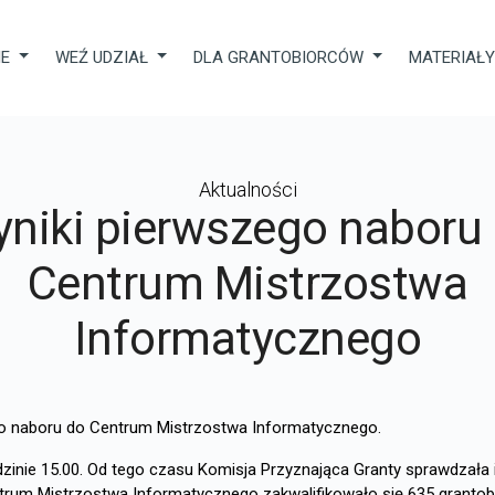
IE
WEŹ UDZIAŁ
DLA GRANTOBIORCÓW
MATERIAŁ
Aktualności
niki pierwszego naboru
Centrum Mistrzostwa
Informatycznego
ego naboru do Centrum Mistrzostwa Informatycznego.
inie 15.00. Od tego czasu Komisja Przyznająca Granty sprawdzała 
trum Mistrzostwa Informatycznego zakwalifikowało się 635 grantobi