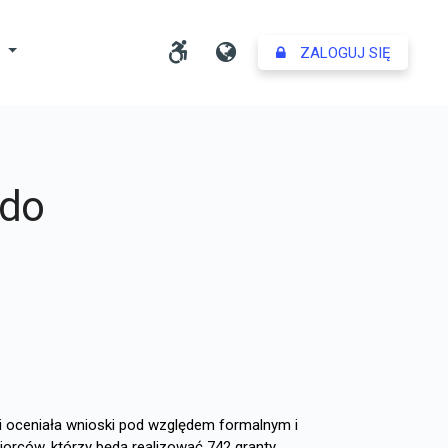
Dostosuj ustawienia dost
Język
Y
ZALOGUJ SIĘ
 do
i oceniała wnioski pod względem formalnym i
orców, którzy będą realizować 742 granty.