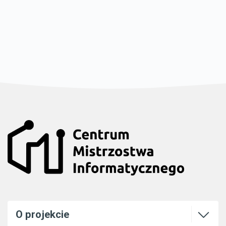
Otwórz l
O projekcie