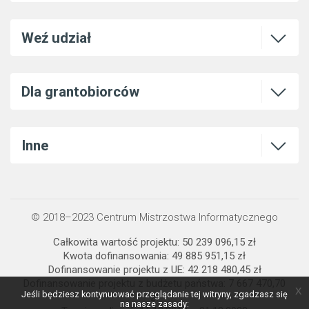
Otwórz l
Weź udział
Otwórz l
Dla grantobiorców
Otwórz l
Inne
© 2018–2023 Centrum Mistrzostwa Informatycznego
Całkowita wartość projektu: 50 239 096,15 zł
Kwota dofinansowania: 49 885 951,15 zł
Dofinansowanie projektu z UE: 42 218 480,45 zł
Dofinansowanie projektu z budżetu państwa: 7 667 470,70
x
Jeśli będziesz kontynuować przeglądanie tej witryny, zgadzasz się
zł
na nasze zasady: