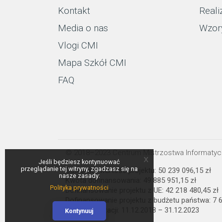
Kontakt
Reali
Media o nas
Wzor
Vlogi CMI
Mapa Szkół CMI
FAQ
© 2018–2023 Centrum Mistrzostwa Informaty
x
Jeśli będziesz kontynuować
przeglądanie tej witryny, zgadzasz się na
Całkowita wartość projektu: 50 239 096,15 zł
nasze zasady:
Kwota dofinansowania: 49 885 951,15 zł
Polityka prywatności
Dofinansowanie projektu z UE: 42 218 480,45 zł
Dofinansowanie projektu z budżetu państwa: 7 6
Termin realizacji: 11.12.2018 – 31.12.2023
Kontynuuj