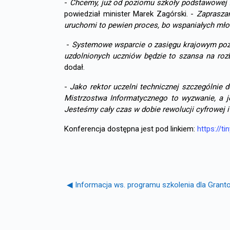
-
Chcemy, już od poziomu szkoły podstawowej z
powiedział minister Marek Zagórski. -
Zapraszam
uruchomi to pewien proces, bo wspaniałych młod
-
Systemowe wsparcie o zasięgu krajowym pozw
uzdolnionych uczniów będzie to szansa na rozbi
dodał.
-
Jako rektor uczelni technicznej szczególnie 
Mistrzostwa Informatycznego to wyzwanie, a j
Jesteśmy cały czas w dobie rewolucji cyfrowej i
Konferencja dostępna jest pod linkiem:
https://ti
◀︎ Informacja ws. programu szkolenia dla Grant