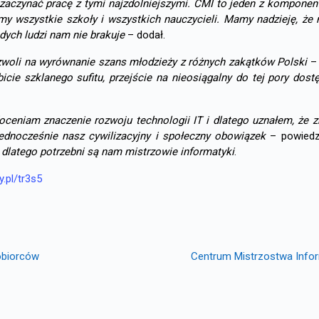
aczynać pracę z tymi najzdolniejszymi. CMI to jeden z komponen
y wszystkie szkoły i wszystkich nauczycieli. Mamy nadzieję, że n
ych ludzi nam nie brakuje
– dodał.
oli na wyrównanie szans młodzieży z różnych zakątków Polski
– 
cie szklanego sufitu, przejście na nieosiągalny do tej pory dost
doceniam znaczenie rozwoju technologii IT i dlatego uznałem, że 
ednocześnie nasz cywilizacyjny i społeczny obowiązek
– powiedzi
 dlatego potrzebni są nam mistrzowie informatyki
.
ny.pl/tr3s5
obiorców
Centrum Mistrzostwa Info