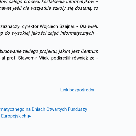
tów całego procesu kształcenia informatyków
–
awet jeśli nie wszystkie szkoły się dostaną, to
zaznaczył dyrektor Wojciech Szajnar. -
Dla wielu
ęp do wysokiej jakości zajęć informatycznych
–
zbudowanie takiego projektu, jakim jest Centrum
ał prof. Sławomir Wiak, podkreślił również że -
Link bezpośredni
rmatycznego na Dniach Otwartych Funduszy
Europejskich ▶︎