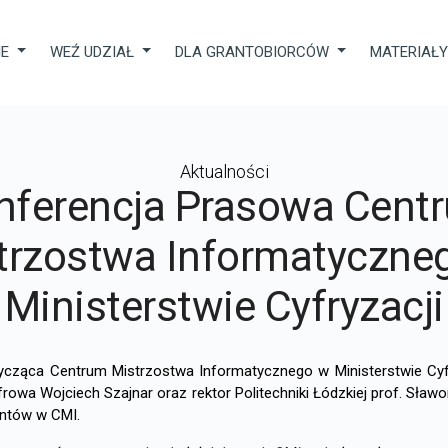
IE
WEŹ UDZIAŁ
DLA GRANTOBIORCÓW
MATERIAŁ
Aktualności
nferencja Prasowa Cent
trzostwa Informatyczne
Ministerstwie Cyfryzacji
tycząca Centrum Mistrzostwa Informatycznego w Ministerstwie Cyfry
rowa Wojciech Szajnar oraz rektor Politechniki Łódzkiej prof. Sła
rantów w CMI.