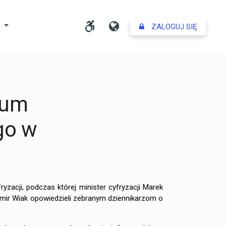
Dostosuj ustawienia dost
Język
Y
ZALOGUJ SIĘ
rum
go w
zacji, podczas której minister cyfryzacji Marek
womir Wiak opowiedzieli zebranym dziennikarzom o