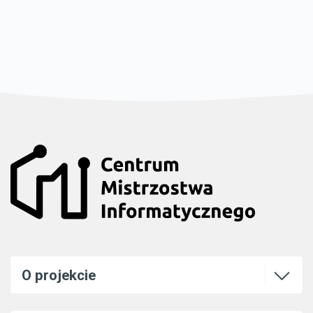
Otwórz l
O projekcie