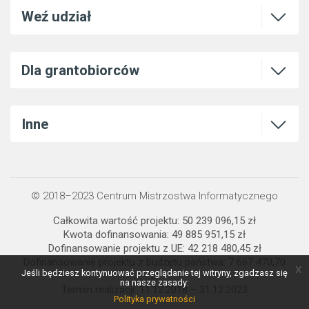
Otwórz l
Weź udział
Otwórz l
Dla grantobiorców
Otwórz l
Inne
© 2018–2023 Centrum Mistrzostwa Informatycznego
Całkowita wartość projektu: 50 239 096,15 zł
Kwota dofinansowania: 49 885 951,15 zł
Dofinansowanie projektu z UE: 42 218 480,45 zł
Dofinansowanie projektu z budżetu państwa: 7 667 470,70
x
Jeśli będziesz kontynuować przeglądanie tej witryny, zgadzasz się
zł
na nasze zasady:
Termin realizacji: 11.12.2018 – 31.12.2023
Polityka prywatności