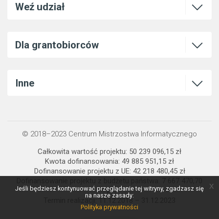
Otwórz l
Weź udział
Otwórz l
Dla grantobiorców
Otwórz l
Inne
© 2018–2023 Centrum Mistrzostwa Informatycznego
Całkowita wartość projektu: 50 239 096,15 zł
Kwota dofinansowania: 49 885 951,15 zł
Dofinansowanie projektu z UE: 42 218 480,45 zł
Dofinansowanie projektu z budżetu państwa: 7 667 470,70
x
Jeśli będziesz kontynuować przeglądanie tej witryny, zgadzasz się
zł
na nasze zasady:
Termin realizacji: 11.12.2018 – 31.12.2023
Polityka prywatności