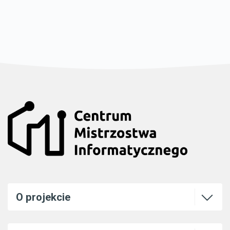
Otwórz l
O projekcie