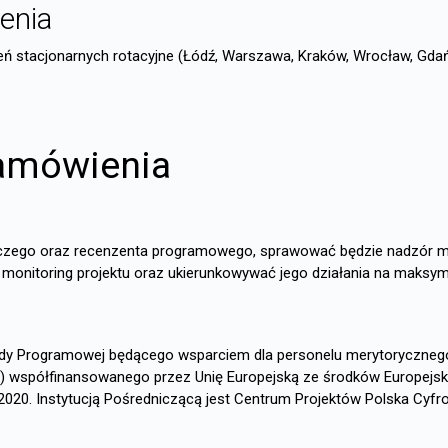
ienia
ń stacjonarnych rotacyjne (Łódź, Warszawa, Kraków, Wrocław, Gdań
amówienia
dczego oraz recenzenta programowego, sprawować będzie nadzór me
 monitoring projektu oraz ukierunkowywać jego działania na maksyma
dy Programowej będącego wsparciem dla personelu merytorycznego 
0) współfinansowanego przez Unię Europejską ze środków Europejs
020. Instytucją Pośredniczącą jest Centrum Projektów Polska Cyfr