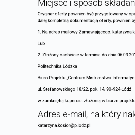
Miejsce i sposób składani
Oryginał oferty powinien być przygotowany w op
dalej kompletną dokumentacją oferty, powinien 
1. Na adres mailowy Zamawiającego: katarzyna.kos
Lub
2. Złożony osobiście w terminie do dnia 06.03.2
Politechnika Łódzka
Biuro Projektu „Centrum Mistrzostwa Informaty
ul. Stefanowskiego 18/22, pok. 14, 90-924 Łódź
w zamkniętej kopercie, złożonej w biurze projek
Adres e-mail, na który na
katarzyna.kosior@p.lodz.pl