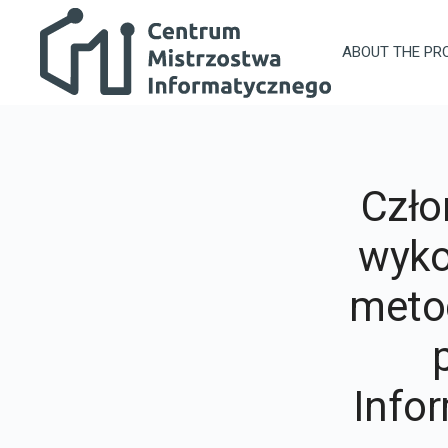
Skip to main content
Centrum Mistrzostwa Informatycznego
ABOUT THE PR
Czło
wyko
metod
Info