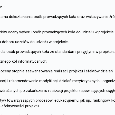
n.:
okształcania osób prowadzących koła oraz wskazywanie źródeł 
oceny wyboru osób prowadzących koła do udziału w projekcie;
oru uczniów do udziału w projekcie;
ób prowadzących koła ze standardami przyjętymi w projekcie
go kół informatycznych;
 stopnia zaawansowania realizacji projektu i efektów działań;
rekomendowanie modyfikacji działań merytorycznych i organiz
nych po zakończeniu realizacji projektu zapewniających ciągłoś
warzyszących procesowi edukacyjnemu, jak np.: rankingów, konk
efektywności projektu;