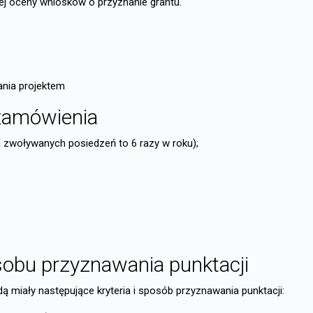
ceny wniosków o przyznanie grantu.
ania projektem
zamówienia
zba zwoływanych posiedzeń to 6 razy w roku);
osobu przyznawania punktacji
ą miały następujące kryteria i sposób przyznawania punktacji: