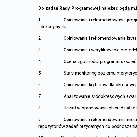
Do zadań Rady Programowej należeć będą m.i
1. Opiniowanie i rekomendowanie programu d
edukacyjnych;
2. Opiniowanie i rekomendowanie kryteriów 
3. Opiniowanie i weryfikowanie metodyk dob
4. Ocena zgodności programu szkoleń dla os
5. Stały monitoring poziomu merytoryczne
6. Opiniowanie kryteriów dla okresowej oceny
7. Analizowanie śródokresowych ewaluacji i 
8. Udział w opracowaniu planu działań wdraża
9. Opiniowanie i rekomendowanie inicjatyw to
repozytoriów zadań przydatnych do podnoszenia 