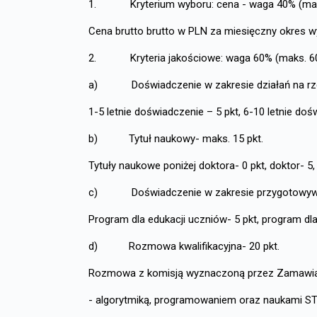
1. Kryterium wyboru: cena - waga 40% (maks
Cena brutto brutto w PLN za miesięczny okres 
2. Kryteria jakościowe: waga 60% (maks. 60 
a) Doświadczenie w zakresie działań na rzecz
1-5 letnie doświadczenie – 5 pkt, 6-10 letnie dośw
b) Tytuł naukowy- maks. 15 pkt.
Tytuły naukowe poniżej doktora- 0 pkt, doktor- 5, 
c) Doświadczenie w zakresie przygotowywani
Program dla edukacji uczniów- 5 pkt, program dla 
d) Rozmowa kwalifikacyjna- 20 pkt.
Rozmowa z komisją wyznaczoną przez Zamawiaj
- algorytmiką, programowaniem oraz naukami ST