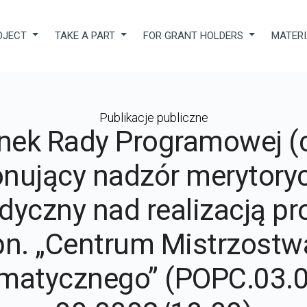
OJECT
TAKE A PART
FOR GRANT HOLDERS
MATER
Publikacje publiczne
nek Rady Programowej (c
nujący nadzór merytoryc
yczny nad realizacją pr
pn. „Centrum Mistrzostw
rmatycznego” (POPC.03.0