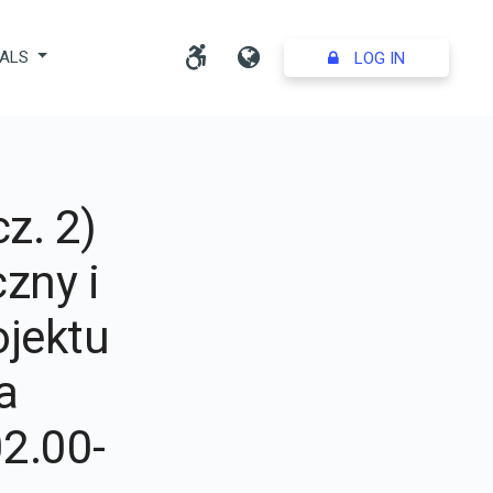
Adjust accessibility settin
Language
IALS
LOG IN
z. 2)
zny i
ojektu
a
2.00-