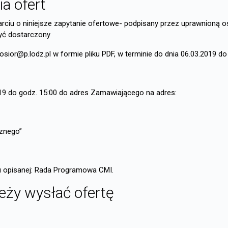
a ofert
arciu o niniejsze zapytanie ofertowe- podpisany przez uprawnioną
być dostarczony
ior@p.lodz.pl w formie pliku PDF, w terminie do dnia 06.03.2019 do 
019 do godz. 15:00 do adres Zamawiającego na adres:
cznego”
tu opisanej: Rada Programowa CMI.
leży wysłać ofertę