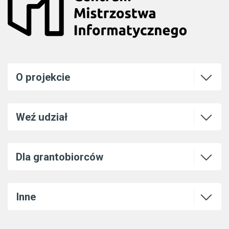
Otwórz l
O projekcie
Otwórz l
Weź udział
Otwórz l
Dla grantobiorców
Otwórz l
Inne