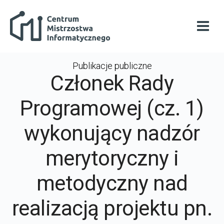
Przejdź do głównej zawartości
Centrum Mistrzostwa Informatycznego
Otwó
Publikacje publiczne
Członek Rady
Programowej (cz. 1)
wykonujący nadzór
merytoryczny i
metodyczny nad
realizacją projektu pn.