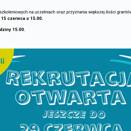
oleniowych na uczelniach oraz przyznania większej ilości grantów 
 15 czerwca o 15.00.
dziny 15.00.