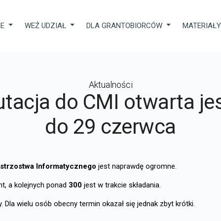
IE
WEŹ UDZIAŁ
DLA GRANTOBIORCÓW
MATERIAŁ
Aktualności
utacja do CMI otwarta je
do 29 czerwca
strzostwa Informatycznego
jest naprawdę ogromne.
t, a kolejnych ponad
300
jest w trakcie składania.
y. Dla wielu osób obecny termin okazał się jednak zbyt krótki.