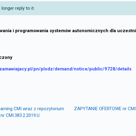
onger reply to it.
ania i programowania systemów autonomicznych dla uczestnik
iczony
ezamawiajacy.pl/pn/plodz/demand/notice/public/9728/details
learning CMI wraz z repozytorium
ZAPYTANIE OFERTOWE nr CMI. 38
 nr CMI.383.2.2019.U.