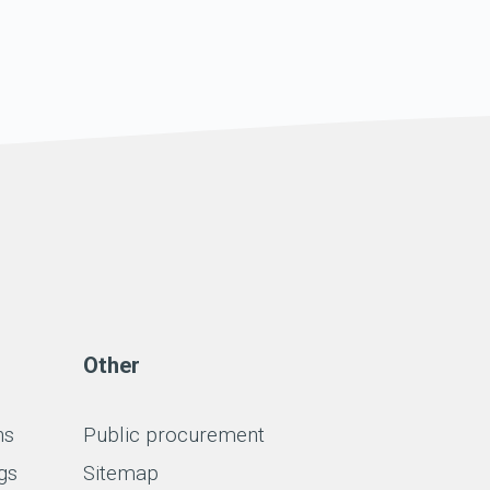
Other
ns
Public procurement
gs
Sitemap