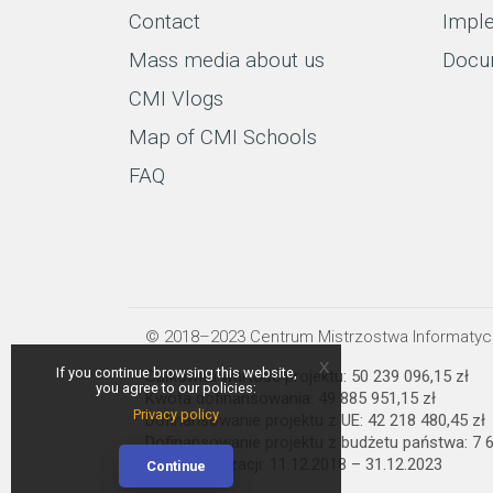
Contact
Imple
Mass media about us
Docu
CMI Vlogs
Map of CMI Schools
FAQ
© 2018–2023 Centrum Mistrzostwa Informaty
x
If you continue browsing this website,
Całkowita wartość projektu: 50 239 096,15 zł
you agree to our policies:
Kwota dofinansowania: 49 885 951,15 zł
Privacy policy
Dofinansowanie projektu z UE: 42 218 480,45 zł
Dofinansowanie projektu z budżetu państwa: 7 6
Termin realizacji: 11.12.2018 – 31.12.2023
Continue