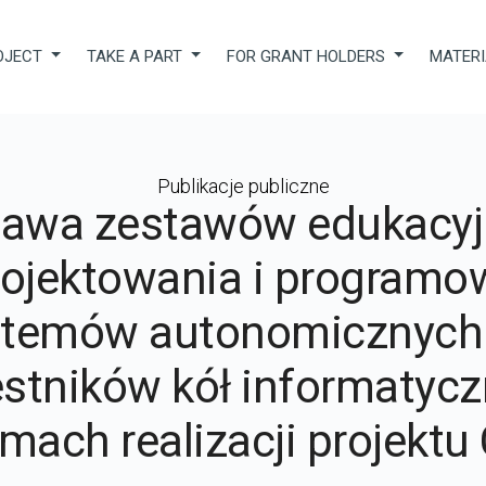
OJECT
TAKE A PART
FOR GRANT HOLDERS
MATER
Publikacje publiczne
tawa zestawów edukacyj
rojektowania i programo
stemów autonomicznych 
stników kół informatyc
mach realizacji projektu