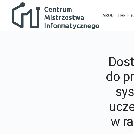
Skip to main content
Centrum Mistrzostwa Informatycznego
ABOUT THE PR
Dos
do p
sy
ucze
w ra