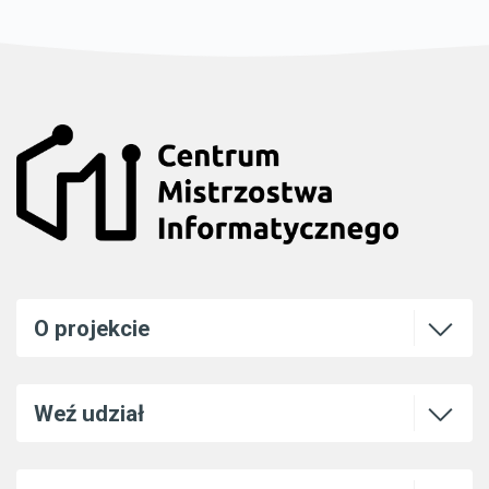
Otwórz l
O projekcie
Otwórz l
Weź udział