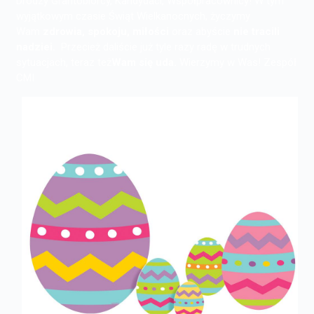
Drodzy Grantobiorcy, Kandydaci, Współpracownicy! W tym
wyjątkowym czasie Świąt Wielkanocnych,
życzymy
Wam
zdrowia, spokoju, miłości
oraz abyście
nie tracili
nadziei.
Przecież daliście już tyle razy radę w trudnych
sytuacjach, teraz też
Wam się uda.
Wierzymy w Was! Zespół
CMI