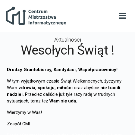
Przejdź do głównej zawartości
Centrum Mistrzostwa Informatycznego
Otwó
Aktualności
Wesołych Świąt !
Drodzy Grantobiorcy, Kandydaci, Współpracownicy!
W tym wyjątkowym czasie Świąt Wielkanocnych,
życzymy
Wam
zdrowia, spokoju, miłości
oraz abyście
nie tracili
nadziei.
Przecież daliście już tyle razy radę w trudnych
sytuacjach, teraz też
Wam się uda.
Wierzymy w Was!
Zespół CMI