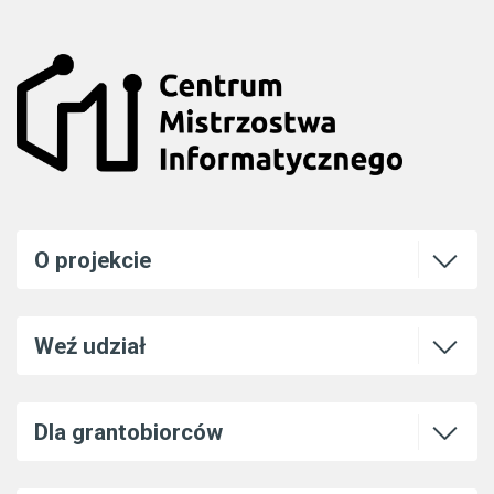
Otwórz l
O projekcie
Otwórz l
Weź udział
Otwórz l
Dla grantobiorców