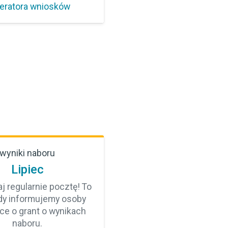
eratora wniosków
wyniki naboru
Lipiec
j regularnie pocztę! To
dy informujemy osoby
ące o grant o wynikach
naboru.