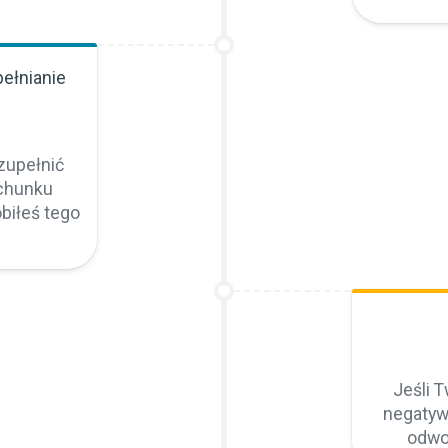
pełnianie
i
zupełnić
chunku
obiłeś tego
Jeśli 
negatyw
odwo