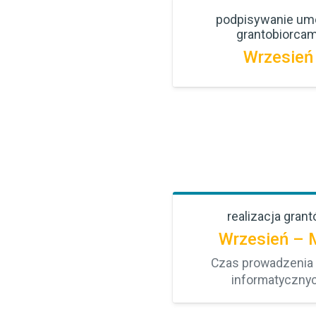
podpisywanie um
grantobiorcam
Wrzesień
realizacja gran
Wrzesień – 
Czas prowadzenia 
informatyczny