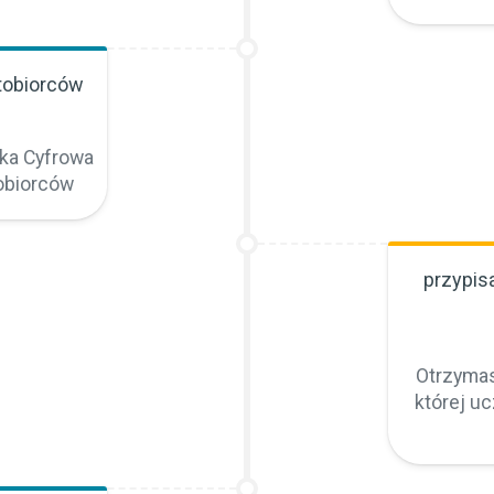
ntobiorców
ka Cyfrowa
tobiorców
przypis
Otrzymas
której u