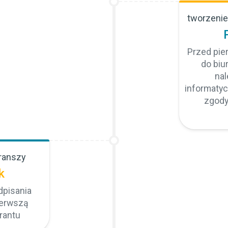
tworzenie
Przed pie
do biur
nal
informaty
zgody
transzy
k
dpisania
ierwszą
rantu