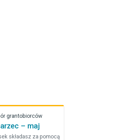
ór grantobiorców
arzec – maj
sek składasz za pomocą