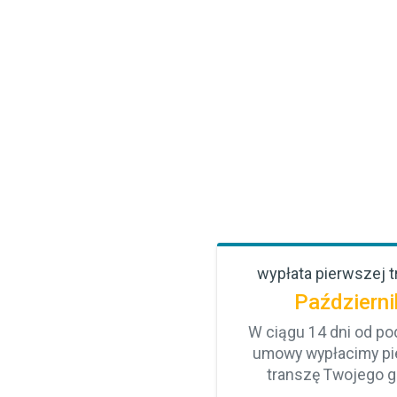
wypłata pierwszej 
Październi
W ciągu 14 dni od po
umowy wypłacimy p
transzę Twojego g