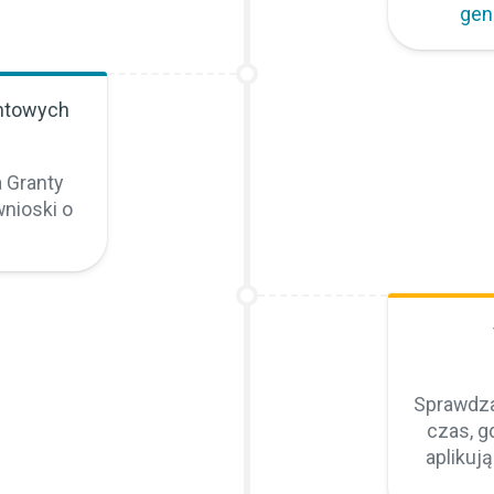
gen
ntowych
 Granty
nioski o
Sprawdza
czas, g
aplikuj