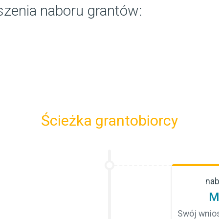
szenia naboru grantów:
Ścieżka grantobiorcy
nab
M
Swój wnio