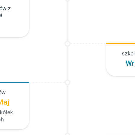
ów z
i
szkol
Wr
tów
Maj
kółek
ch