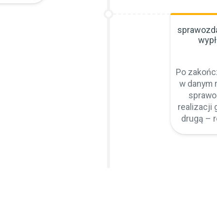
sprawozdan
wypł
Po zakońc
w danym 
sprawoz
realizacji
drugą – 