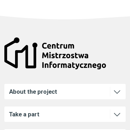
Open or
About the project
Open or
Take a part