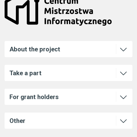
Open or
About the project
Open or
Take a part
Open or
For grant holders
Open or
Other