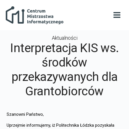
Przejdź do głównej zawartości
Centrum Mistrzostwa Informatycznego
Otwó
Aktualności
Interpretacja KIS ws.
środków
przekazywanych dla
Grantobiorców
Szanowni Państwo,
Uprzejmie informujemy, iż Politechnika Łódzka pozyskała