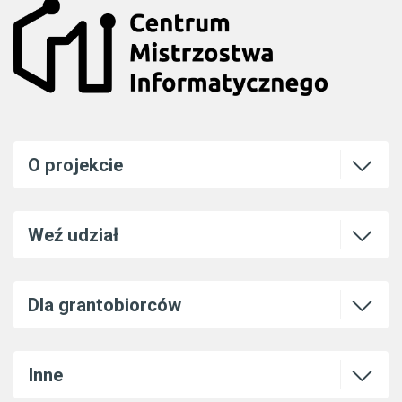
Otwórz l
O projekcie
Otwórz l
Weź udział
Otwórz l
Dla grantobiorców
Otwórz l
Inne