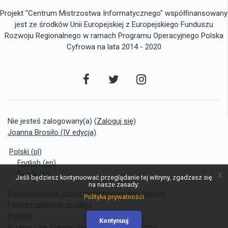
Projekt "Centrum Mistrzostwa Informatycznego" współﬁnansowany
jest ze środków Unii Europejskiej z Europejskiego Funduszu
Rozwoju Regionalnego w ramach Programu Operacyjnego Polska
Cyfrowa na lata 2014 - 2020
Facebook
Twitter
Instagram
Nie jesteś zalogowany(a) (
Zaloguj się
)
Joanna Brosiło (IV edycja)
Polski ‎(pl)‎
English ‎(en)‎
x
Polski ‎(pl)‎
Jeśli będziesz kontynuować przeglądanie tej witryny, zgadzasz się
na nasze zasady:
Podsumowanie zasad przechowywania danych
Polityka prywatności
Pobierz aplikację mobilną
Polityki
Kontynuuj
Przełącz na standardowy schemat graficzny