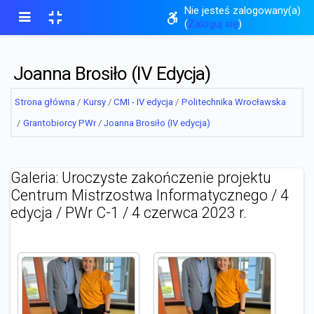
Przejdź do głównej zawartości
Nie jesteś zalogowany(a)
Dostosuj ustawienia dost
(
Zaloguj się
)
Rozszerz wielkość strony
Panel boczny
Joanna Brosiło (IV Edycja)
Strona główna
Kursy
CMI - IV edycja
Politechnika Wrocławska
Grantobiorcy PWr
Joanna Brosiło (IV edycja)
Galeria: Uroczyste zakończenie projektu
Centrum Mistrzostwa Informatycznego / 4
edycja / PWr C-1 / 4 czerwca 2023 r.